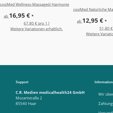
cosiMed Wellness-Massageöl Harmonie
cosiMed Natürliche Mas
16,95 €
ab
*
12,95 €
ab
*
67,80 € pro 1 l
51,80 €
Weitere Variationen erhältlich.
Weitere Variati
Support
Informatio
C.R. Medien medicalhealth24 GmbH
Wir übe
Mozartstraße 2
85540 Haar
Zahlung
Versand