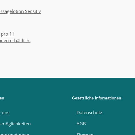
sagelotion Sensitiv
 pro 1 l
onen erhältlich.
nen
Gesetzliche Informationen
r uns
Datenschutz
smöglichkeiten
AGB
informationen
Sitemap