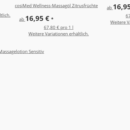
16,9
cosiMed Wellness-Massagöl Zitrusfrüchte
ab
tlich.
67
16,95 €
ab
*
Weitere Va
67,80 € pro 1 l
Weitere Variationen erhältlich.