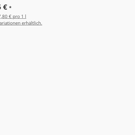
5 €
*
,80 € pro 1 l
riationen erhältlich.