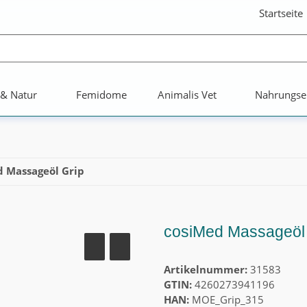
Startseite
 & Natur
Femidome
Animalis Vet
Nahrungse
 Massageöl Grip
cosiMed Massageöl G
Artikelnummer:
31583
GTIN:
4260273941196
HAN:
MOE_Grip_315