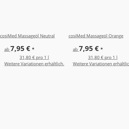
cosiMed Massageöl Neutral
cosiMed Massageöl Orange
7,95 €
7,95 €
ab
*
ab
*
31,80 € pro 1 l
31,80 € pro 1 l
Weitere Variationen erhältlich.
Weitere Variationen erhältlic