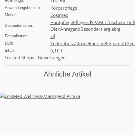
100 ml
Füllmenge:
Körperpflege
Anwendungsbereich:
Cosimed
Marke:
Hautpflege
Pflegend
SPA
Mit frischem Duf
Besonderheiten:
Ölen
Anregend
Besonders ergiebig
Öl
Formulierung:
Zedernholz
Zitrone
Energie
Bergamott
Ger
Duft:
0,10 l
Inhalt:
Trusted Shops - Bewertungen
Ähnliche Artikel