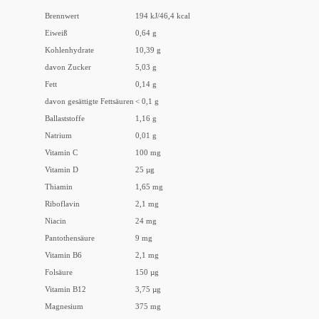
Brennwert
194 kJ/46,4 kcal
Eiweiß
0,64 g
Kohlenhydrate
10,39 g
davon Zucker
5,03 g
Fett
0,14 g
davon gesättigte Fettsäuren
< 0,1 g
Ballaststoffe
1,16 g
Natrium
0,01 g
Vitamin C
100 mg
Vitamin D
25 µg
Thiamin
1,65 mg
Riboflavin
2,1 mg
Niacin
24 mg
Pantothensäure
9 mg
Vitamin B6
2,1 mg
Folsäure
150 µg
Vitamin B12
3,75 µg
Magnesium
375 mg