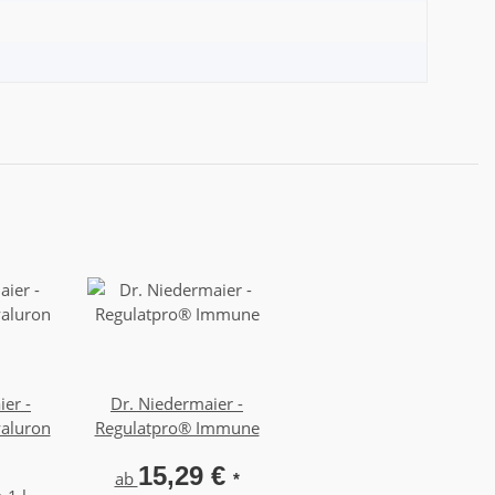
er -
Dr. Niedermaier -
aluron
Regulatpro® Immune
15,29 €
ab
*