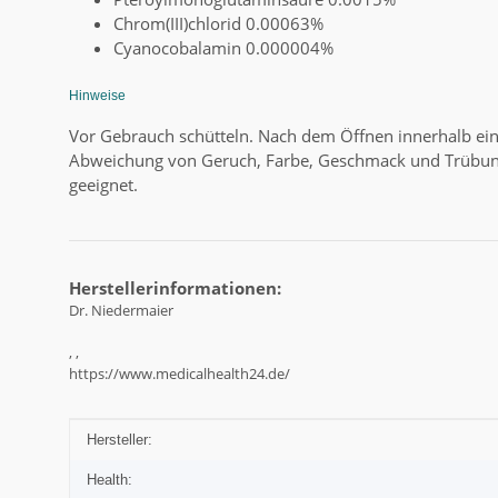
Chrom(III)chlorid 0.00063%
Cyanocobalamin 0.000004%
Hinweise
Vor Gebrauch schütteln. Nach dem Öffnen innerhalb ein
Abweichung von Geruch, Farbe, Geschmack und Trübung be
geeignet.
Herstellerinformationen:
Dr. Niedermaier
, ,
https://www.medicalhealth24.de/
Produkteigenschaft
Wert
Hersteller:
Health: