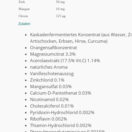
Zink
50 mg
Mangan
10 mg
Chrom
125 µg
Zutaten
Kaskadenfermentiertes Konzentrat (aus Wasser, Zit
Artischocken, Erbsen, Hirse, Curcuma)
Orangensaftkonzentrat
Magnesiumcitrat 3.3%
Acerolaextrakt (17.5% Vit.C) 1.14%
natürliches Aroma
Vanilleschotenauszug
Zinkchlorid 0.1%
Mangansulfat 0.03%
Calcium-D-Pantothenat 0.03%
Nicotinamid 0.02%
Cholecalciferol 0.01%
Pyridoxin-Hydrochlorid 0.002%
Riboflavin 0.002%
Thiamin-Hydrochlorid 0.002%
Pteroylmonoglutaminsäure 0.0015%