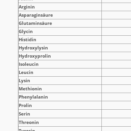
Arginin
Asparaginsäure
Glutaminsäure
Glycin
Histidin
Hydroxylysin
Hydroxyprolin
Isoleucin
Leucin
Lysin
Methionin
Phenylalanin
Prolin
Serin
Threonin
Tyrosin