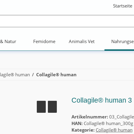
Startseite
 & Natur
Femidome
Animalis Vet
Nahrungse
lagile® human
Collagile® human
Collagile® human 3
Artikelnummer:
03_Collagi
HAN:
Collagile® human_300g
Kategorie:
Collagile® human