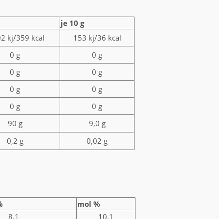
je 10 g
2 kj/359 kcal
153 kj/36 kcal
0 g
0 g
0 g
0 g
0 g
0 g
0 g
0 g
90 g
9,0 g
0,2 g
0,02 g
%
mol %
8,1
10,1