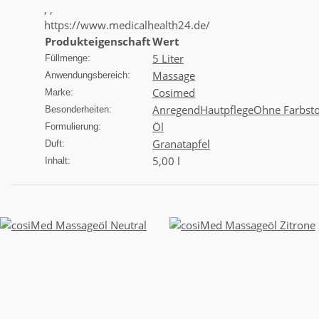
, ,
https://www.medicalhealth24.de/
Produkteigenschaft
Wert
5 Liter
Füllmenge:
Massage
Anwendungsbereich:
Cosimed
Marke:
Anregend
Hautpflege
Ohne Farbsto
Besonderheiten:
Öl
Formulierung:
Granatapfel
Duft:
5,00 l
Inhalt: