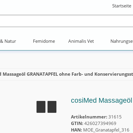
Startseite
 & Natur
Femidome
Animalis Vet
Nahrungse
d Massageöl GRANATAPFEL ohne Farb- und Konservierungsst
cosiMed Massageöl G
Artikelnummer:
31615
GTIN:
426027394969
HAN:
MOE_Granatapfel_316