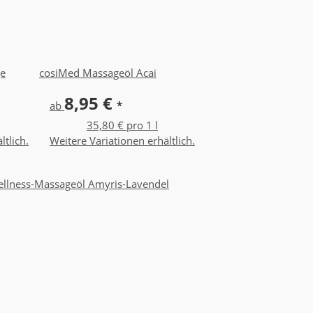
ge
cosiMed Massageöl Acai
8,95 €
ab
*
35,80 € pro 1 l
ltlich.
Weitere Variationen erhältlich.