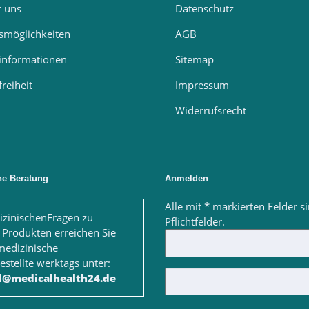
r uns
Datenschutz
smöglichkeiten
AGB
informationen
Sitemap
freiheit
Impressum
Widerrufsrecht
he Beratung
Anmelden
Alle mit
*
markierten Felder s
izinischenFragen zu
Pflichtfelder.
 Produkten
erreichen Sie
medizinische
stellte werktags unter:
ll@medicalhealth24.de