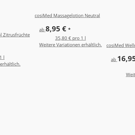
cosiMed Massagelotion Neutral
8,95 €
ab
*
 Zitrusfrüchte
35,80 € pro 1 l
Weitere Variationen erhältlich.
cosiMed Well
16,9
1 l
ab
erhältlich.
Weit