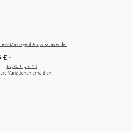
ness-Massageöl Amyris-Lavendel
5 €
*
67,80 € pro 1 l
ere Variationen erhältlich.