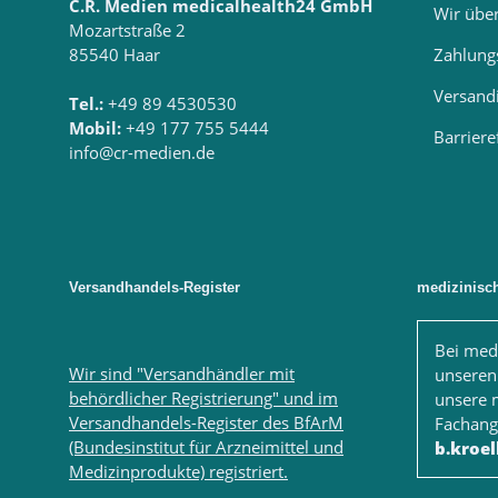
C.R. Medien medicalhealth24 GmbH
Wir übe
Mozartstraße 2
85540 Haar
Zahlung
Versand
Tel.:
+49 89 4530530
Mobil:
+49 177 755 5444
Barriere
info@cr-medien.de
Versandhandels-Register
medizinisc
Bei med
Wir sind "Versandhändler mit
unseren
behördlicher Registrierung" und im
unsere 
Versandhandels-Register des BfArM
Fachange
(Bundesinstitut für Arzneimittel und
b.kroe
Medizinprodukte) registriert.