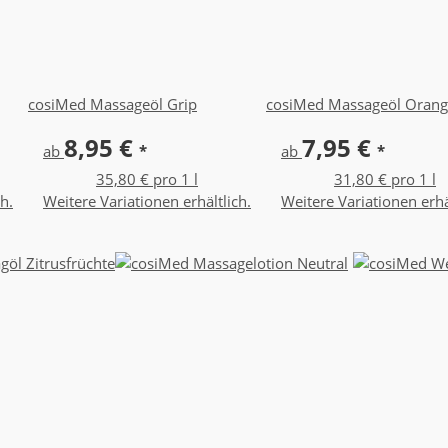
cosiMed Massageöl Grip
cosiMed Massageöl Oran
8,95 €
7,95 €
ab
*
ab
*
35,80 € pro 1 l
31,80 € pro 1 l
h.
Weitere Variationen erhältlich.
Weitere Variationen erhä